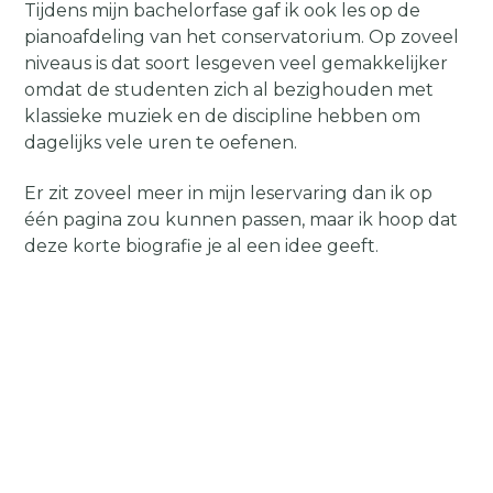
Tijdens mijn bachelorfase gaf ik ook les op de
pianoafdeling van het conservatorium. Op zoveel
niveaus is dat soort lesgeven veel gemakkelijker
omdat de studenten zich al bezighouden met
klassieke muziek en de discipline hebben om
dagelijks vele uren te oefenen.
Er zit zoveel meer in mijn leservaring dan ik op
één pagina zou kunnen passen, maar ik hoop dat
deze korte biografie je al een idee geeft.
Uiteindelijk is wat mij als docent het meest drijft
het plezier van het delen, observeren, zien van
positieve resultaten in de praktijk en het
inspireren van maximale ontwikkeling bij
studenten. Beginners leiden in hun ontdekking
van muzikale kennis is één passie; uitzonderlijke
talenten spotten en naar een hoog niveau
begeleiden is iets anders. Ik ben ook zeer