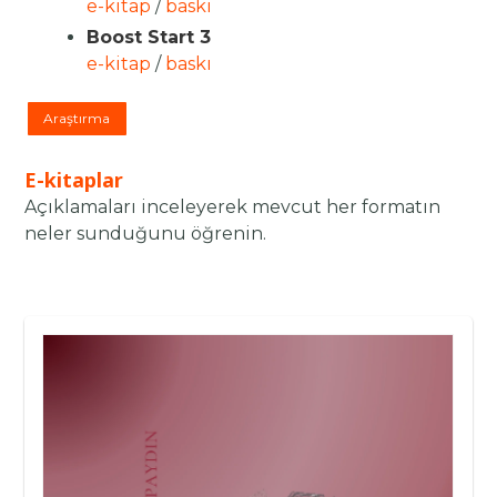
e-kitap
/
baskı
Boost Start 3
e-kitap
/
baskı
Araştırma
E-kitaplar
Açıklamaları inceleyerek mevcut her formatın
neler sunduğunu öğrenin.