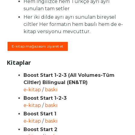
Hem İngilizce hem Türkçe ayrı ayrı
sunulan tam setler
Her iki dilde ayrı ayrı sunulan bireysel
ciltler Her formatın hem basılı hem de e-
kitap versiyonu mevcuttur.
E-kitap mağazasını ziyaret et
Kitaplar
Boost Start 1-2-3 (All Volumes-Tüm
Ciltler) Bilingual (EN&TR)
e-kitap
/
baskı
Boost Start 1-2-3
e-kitap
/
baskı
Boost Start 1
e-kitap
/
baskı
Boost Start 2